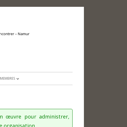
encontrer – Namur
 MEMBRES
E MEMBRES
OCUMENTS ADMINISTRATIFS
CTIVITÉS RÉCRÉATIVES
en œuvre pour administrer,
e organisation.