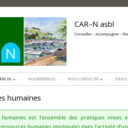
CAR–N asbl
Conseiller – Accompagner – R
ÈRE DE
NOS RÉFÉRENCES
NOUS CONTACTER
ESPACE
DES RISQUES
DEVENIR MEMBRE VOUS TENTE ?
ESPAC
ces humaines
NOS D
NOS A
 humaines est l'ensemble des pratiques mises 
ressources humaines impliquées dans l'activité d'un