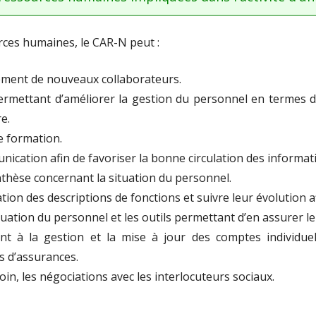
ATION DU
rces humaines, le CAR-N peut :
CES
ement de nouveaux collaborateurs.
 INTERNET
mettant d’améliorer la gestion du personnel en termes d’a
e.
LIGATOIRES
 formation.
N DE
ication afin de favoriser la bonne circulation des informat
thèse concernant la situation du personnel.
tion des descriptions de fonctions et suivre leur évolution af
ation du personnel et les outils permettant d’en assurer le s
t à la gestion et la mise à jour des comptes individuels
s d’assurances.
oin, les négociations avec les interlocuteurs sociaux.