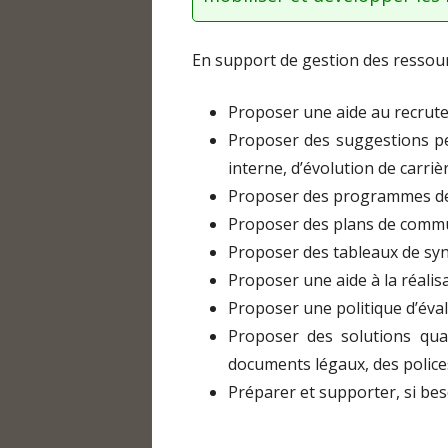
COMPTABILITÉ, ORGANIS
TRAVAIL
En support de gestion des ressou
GESTION DES RESSOUR
HUMAINES
Proposer une aide au recrut
GESTION INFORMATIQUE,
Proposer des suggestions per
interne, d’évolution de carrièr
DOCUMENTS SOCIAUX OB
Proposer des programmes de
MÉDIATION – RÉSOLUTIO
Proposer des plans de commun
CONFLITS
Proposer des tableaux de syn
Proposer une aide à la réalisa
Proposer une politique d’évalu
Proposer des solutions quan
documents légaux, des police
Préparer et supporter, si bes