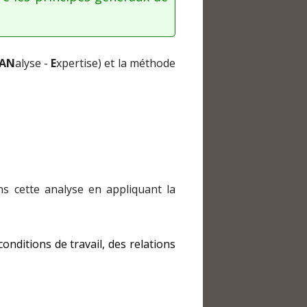
AN
alyse -
E
xpertise) et la méthode
r
lle
re
ns cette analyse en appliquant la
onditions de travail, des relations