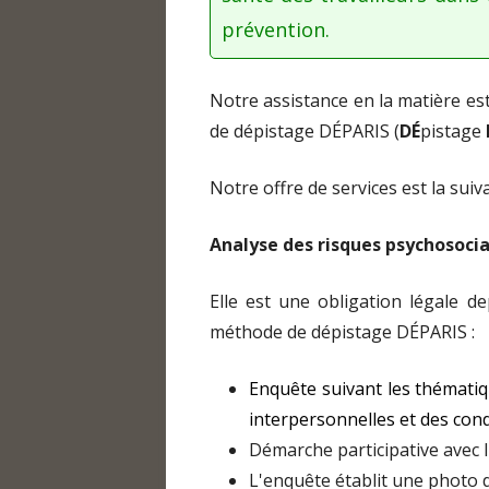
COMPTABILITÉ, ORGANIS
prévention.
TRAVAIL
GESTION DES RESSOURCE
Notre assistance en la matière es
GESTION INFORMATIQUE,
de dépistage DÉPARIS (
DÉ
pistage
DOCUMENTS SOCIAUX OB
Notre offre de services est la suiva
MÉDIATION – RÉSOLUTIO
CONFLITS
Analyse des risques psychosoci
Elle est une obligation légale d
méthode de dépistage DÉPARIS :
Enquête suivant les thématiqu
interpersonnelles et des condi
Démarche participative avec 
L'enquête établit une photo d