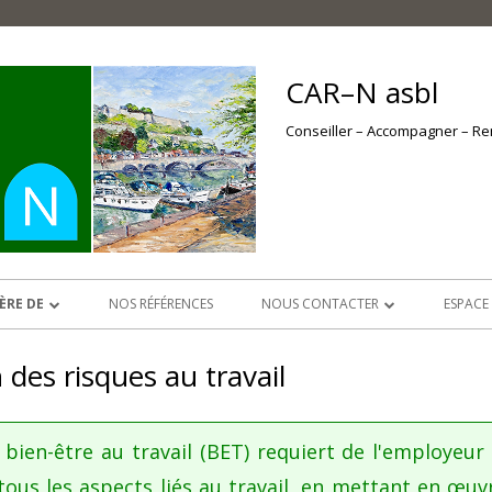
CAR–N asbl
Conseiller – Accompagner – R
ÈRE DE
NOS RÉFÉRENCES
NOUS CONTACTER
ESPACE
N DES
DEVENIR MEMBRE VOUS TENTE ?
ESPAC
 des risques au travail
NOS D
NOS A
 bien-être au travail (BET) requiert de l'employeur q
 tous les aspects liés au travail, en mettant en œuv