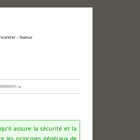
encontrer – Namur
 MEMBRES
E MEMBRES
OCUMENTS ADMINISTRATIFS
CTIVITÉS RÉCRÉATIVES
u'il assure la sécurité et la
re les principes généraux de