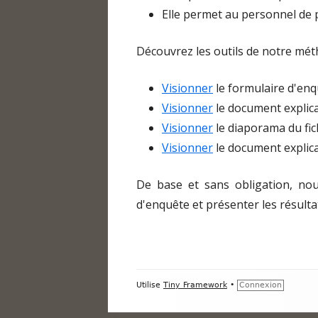
Elle permet au personnel de 
Découvrez les outils de notre mét
Visionner
le formulaire d'enq
Visionner
le document explica
Visionner
le diaporama du fich
Visionner
le document explicat
De base et sans obligation, no
d'enquête et présenter les résulta
Contenu
Utilise
Tiny Framework
•
Connexion
du