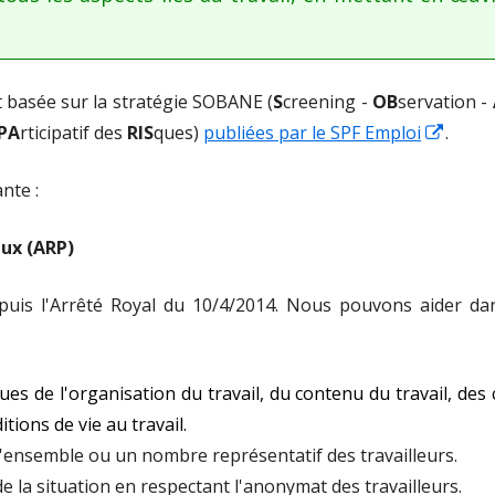
ATION DU
S HUMAINES
t basée sur la stratégie SOBANE (
S
creening -
OB
servation -
 INTERNET
Ouvri
PA
rticipatif des
RIS
ques)
publiées par le SPF Emploi
.
dans
LIGATOIRES
nte :
une
N DE
nouve
aux (ARP)
fenêt
epuis l'Arrêté Royal du 10/4/2014. Nous pouvons aider da
es de l'organisation du travail, du contenu du travail, des c
tions de vie au travail.
l'ensemble ou un nombre représentatif des travailleurs.
e la situation en respectant l'anonymat des travailleurs.