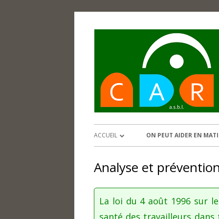
Aller
au
contenu
Menu
ACCUEIL
ON PEUT AIDER EN MATI
principal
NOS VALEURS
ANALYSE ET PRÉVENTIO
Analyse et prévention
RISQUES AU TRAVAIL
RÉUNIONS HEBDOMADAIRES
AUDIT RGPD
TROMBINOSCOPE
La loi du 4 août 1996 sur le
GESTION JOURNALIÈRE,
santé des travailleurs dans
STATUTS DE NOTRE ASBL