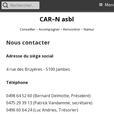
Rechercher :
Menu
Men
principal
Aller
CAR–N asbl
au
contenu
Conseiller – Accompagner – Rencontrer – Namur
Nous contacter
Adresse du siège social
4 rue des Bruyères - 5100 Jambes
Téléphone
0498 64 52 60 (Bernard Delmotte, Président)
0475 29 39 13 (Patrick Vandamme, secrétaire)
0496 60 64 24 (Luc Andries, Trésorier)