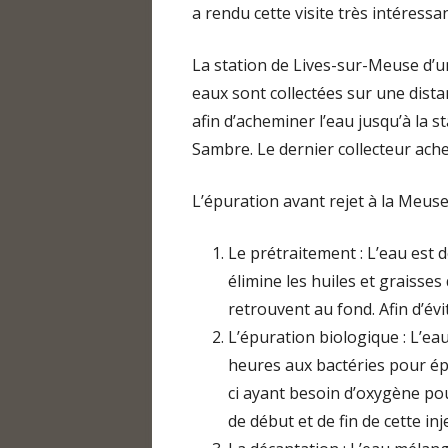
COMPTABILITÉ, ORGANIS
a rendu cette visite très intéress
TRAVAIL
La station de Lives-sur-Meuse d’u
GESTION DES RESSOURCE
eaux sont collectées sur une dist
GESTION INFORMATIQUE,
afin d’acheminer l’eau jusqu’à la s
Sambre. Le dernier collecteur ach
DOCUMENTS SOCIAUX OB
MÉDIATION – RÉSOLUTIO
L’épuration avant rejet à la Meuse
CONFLITS
Le prétraitement : L’eau est d
élimine les huiles et graisses
retrouvent au fond. Afin d’évi
L’épuration biologique : L’ea
heures aux bactéries pour épu
ci ayant besoin d’oxygène pou
de début et de fin de cette in