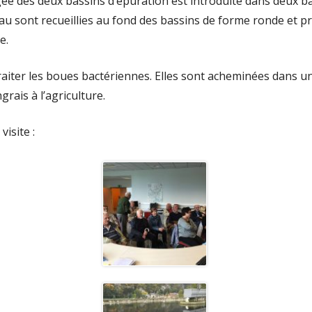
ée des deux bassins d’épuration est introduite dans deux ba
eau sont recueillies au fond des bassins de forme ronde et pr
e.
 traiter les boues bactériennes. Elles sont acheminées dans un
rais à l’agriculture.
isite :