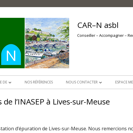
CAR–N asbl
Conseiller – Accompagner – R
E DE
NOS RÉFÉRENCES
NOUS CONTACTER
ESPACE M
DES RISQUES
DEVENIR MEMBRE VOUS TENTE ?
ESPACE 
ns de l’INASEP à Lives-sur-Meuse
NOS DOC
NOS ACTI
 station d’épuration de Lives-sur-Meuse. Nous remercions n