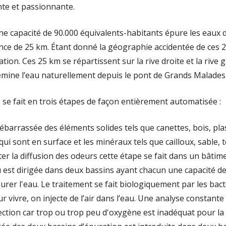
ATION DU
ante et passionnante.
ne capacité de 90.000 équivalents-habitants épure les eau
S HUMAINES
ance de 25 km. Étant donné la géographie accidentée de ces
 INTERNET
tation. Ces 25 km se répartissent sur la rive droite et la rive
emine l’eau naturellement depuis le pont de Grands Malades
LIGATOIRES
N DE
 se fait en trois étapes de façon entièrement automatisée :
ébarrassée des éléments solides tels que canettes, bois, plast
 qui sont en surface et les minéraux tels que cailloux, sable, 
ter la diffusion des odeurs cette étape se fait dans un bâtim
u est dirigée dans deux bassins ayant chacun une capacité de 
rer l'eau. Le traitement se fait biologiquement par les bact
r vivre, on injecte de l’air dans l’eau. Une analyse constan
jection car trop ou trop peu d'oxygène est inadéquat pour la 