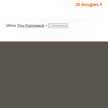
suivant :
25 bougies
de
l’article
Contenu
Utilise
Tiny Framework
•
Connexion
du
pied
de
page