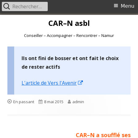
Rechercher :
Menu
Menu
principal
Aller
CAR–N asbl
au
contenu
Conseiller – Accompagner – Rencontrer – Namur
Ils ont fini de bosser et ont fait le choix
de rester actifs
Ouvrir
L'article de Vers l'Avenir
dans
une
Format
Publié
Auteur
En passant
8 mai 2015
admin
nouvelle
le
fenêtre
Article
CAR–N a soufflé ses
Navigation