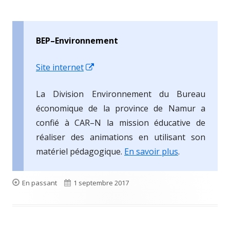
BEP–Environnement
Ouvrir
Site internet
dans
La Division Environnement du Bureau
une
économique de la province de Namur a
nouvelle
confié à CAR–N la mission éducative de
fenêtre
réaliser des animations en utilisant son
matériel pédagogique.
En savoir plus
.
Format
Publié
En passant
1 septembre 2017
le