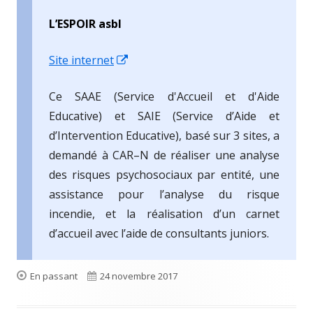
L’ESPOIR asbl
Ouvrir
Site internet
dans
Ce SAAE (Service d'Accueil et d'Aide
une
Educative) et SAIE (Service d’Aide et
nouvelle
d’Intervention Educative), basé sur 3 sites, a
fenêtre
demandé à CAR–N de réaliser une analyse
des risques psychosociaux par entité, une
assistance pour l’analyse du risque
incendie, et la réalisation d’un carnet
d’accueil avec l’aide de consultants juniors.
Format
Publié
En passant
24 novembre 2017
le