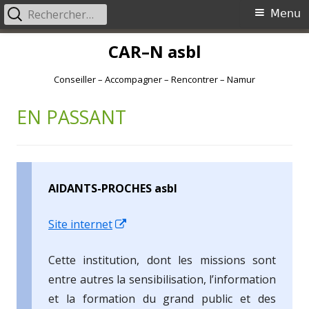
Rechercher :
Menu
Menu
principal
Aller
CAR–N asbl
au
contenu
Conseiller – Accompagner – Rencontrer – Namur
EN PASSANT
AIDANTS-PROCHES asbl
Ouvrir
Site internet
dans
Cette institution, dont les missions sont
une
entre autres la sensibilisation, l’information
nouvelle
et la formation du grand public et des
fenêtre