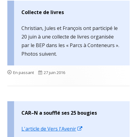
Collecte de livres
Christian, Jules et François ont participé le
20 juin à une collecte de livres organisée
par le BEP dans les « Parcs à Conteneurs ».
Photos suivent.
Format
Publié
En passant
27 juin 2016
le
CAR–N a soufflé ses 25 bougies
Ouvrir
L'article de Vers l'Avenir