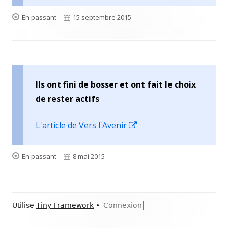
dans
une
Format
Publié
En passant
15 septembre 2015
nouvelle
le
fenêtre
Ils ont fini de bosser et ont fait le choix
de rester actifs
Ouvrir
L'article de Vers l'Avenir
dans
une
Format
Publié
En passant
8 mai 2015
nouvelle
le
fenêtre
Contenu
Utilise
Tiny Framework
•
Connexion
du